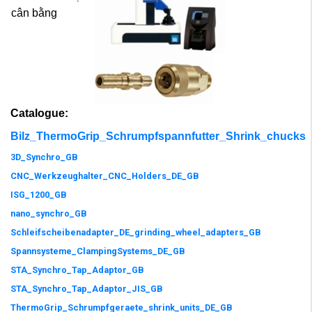
cân bằng
Catalogue:
Bilz_ThermoGrip_Schrumpfspannfutter_Shrink_chucks
3D_Synchro_GB
CNC_Werkzeughalter_CNC_Holders_DE_GB
ISG_1200_GB
nano_synchro_GB
Schleifscheibenadapter_DE_grinding_wheel_adapters_GB
Spannsysteme_ClampingSystems_DE_GB
STA_Synchro_Tap_Adaptor_GB
STA_Synchro_Tap_Adaptor_JIS_GB
ThermoGrip_Schrumpfgeraete_shrink_units_DE_GB